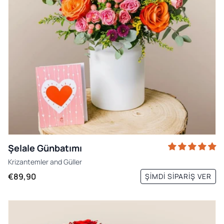
Şelale Günbatımı
Krizantemler
and
Güller
€89,90
ŞIMDI SIPARIŞ VER