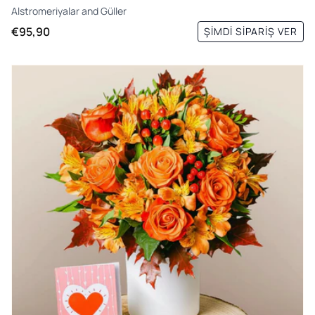
Alstromeriyalar
and
Güller
€95,90
ŞIMDI SIPARIŞ VER