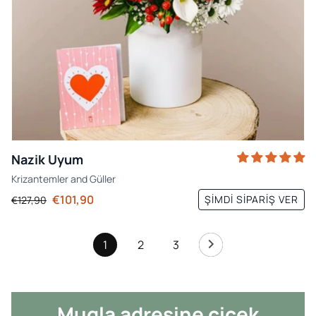
Nazik Uyum
Krizantemler
and
Güller
€101,90
ŞIMDI SIPARIŞ VER
€127,90
1
2
3
Mugla adresine çiçek