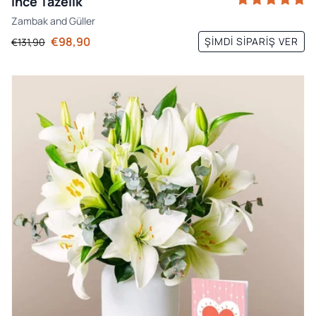
İnce Tazelik
Zambak
and
Güller
€98,90
ŞIMDI SIPARIŞ VER
€131,90