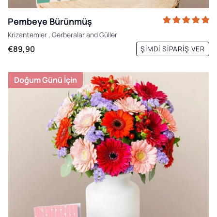
Pembeye Bürünmüş
Krizantemler
,
Gerberalar
and
Güller
€89,90
ŞIMDI SIPARIŞ VER
Doğum Günü İçin