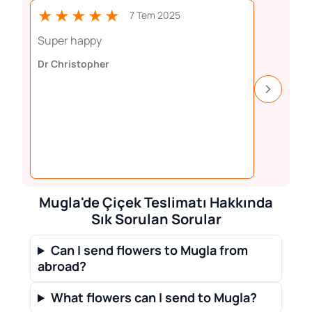
★★★★★
★★
7 Tem 2025
Super happy
Perfect 
Dr Christopher
Aiste Da
Mugla'de Çiçek Teslimatı Hakkında
Sık Sorulan Sorular
Can I send flowers to Mugla from
abroad?
What flowers can I send to Mugla?