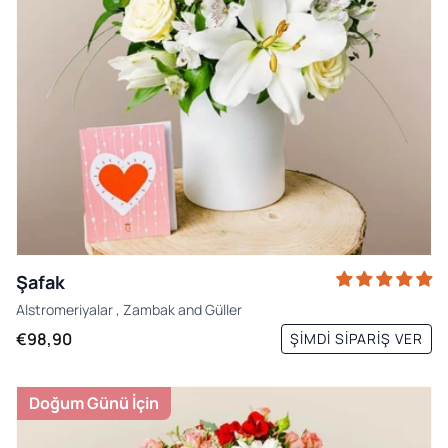
Şafak
Alstromeriyalar
,
Zambak
and
Güller
€98,90
ŞIMDI SIPARIŞ VER
Doğum Günü İçin