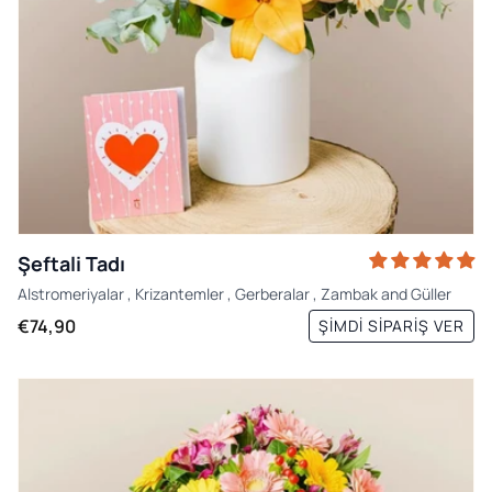
Şeftali Tadı
Alstromeriyalar
,
Krizantemler
,
Gerberalar
,
Zambak
and
Güller
€74,90
ŞIMDI SIPARIŞ VER