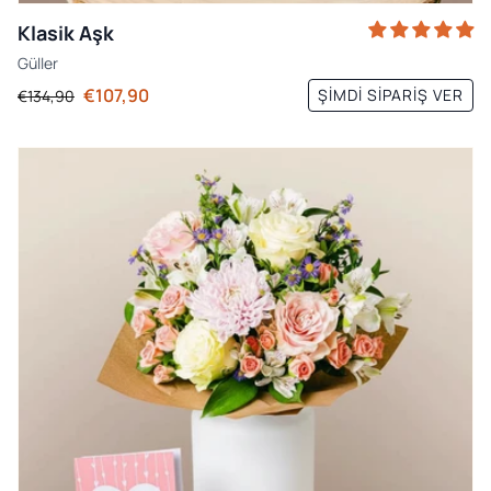
Klasik Aşk
Güller
€107,90
ŞIMDI SIPARIŞ VER
€134,90