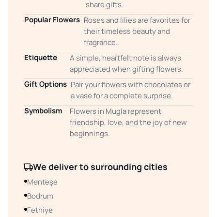
share gifts.
Popular Flowers
Roses and lilies are favorites for
their timeless beauty and
fragrance.
Etiquette
A simple, heartfelt note is always
appreciated when gifting flowers.
Gift Options
Pair your flowers with chocolates or
a vase for a complete surprise.
Symbolism
Flowers in Mugla represent
friendship, love, and the joy of new
beginnings.
We deliver to surrounding cities
Menteşe
Bodrum
Fethiye