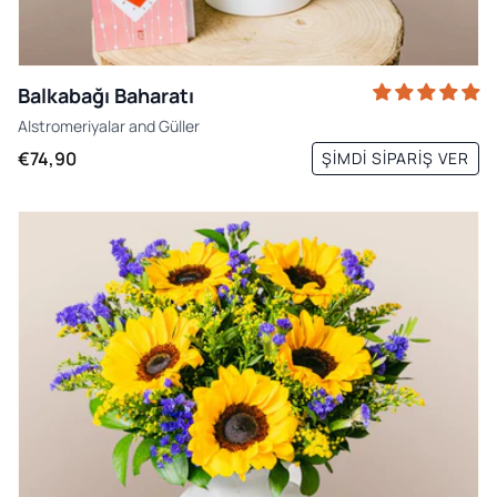
Balkabağı Baharatı
Alstromeriyalar
and
Güller
€74,90
ŞIMDI SIPARIŞ VER