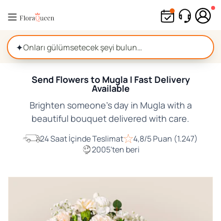
İçeriğe
geç
✦
Send Flowers to Mugla | Fast Delivery
Available
Brighten someone's day in Mugla with a
beautiful bouquet delivered with care.
24 Saat İçinde Teslimat
4,8/5 Puan (1.247)
2005'ten beri